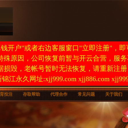
真钱开户"或者右边客服窗口"立即注册"，
特殊原因，公司恢复前暂与开云合营，服务
据损毁，老帐号暂时无法恢复，请重新注册
江永久网址:xjj999.com xjj886.com xjj999
育投注
存取帮助
代理合作
常见问题
关于我们