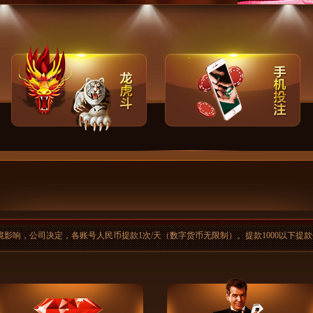
响，公司决定，各账号人民币提款1次/天（数字货币无限制）。提款1000以下提款