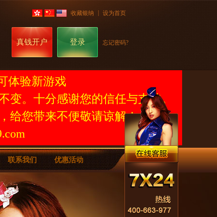
|
收藏银纳
设为首页
真钱开户
登录
忘记密码?
即可体验新游戏
不变。十分感谢您的信任与支持。
，给您带来不便敬请谅解！
.com
联系我们
优惠活动